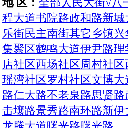
地 区：
全部
人民大街
√八
程大道
书院路
政和路
新城
乐街
民主南街
其它乡镇
兴
集聚区
鹤鸣大道
伊尹路
理
店社区
西场社区
周村社区
瑶湾社区
罗村社区
文博大
路
仁大路
不老泉路
思贤路
击壤路
景秀路
南环路
新伊
龙腾大道
曙光路
曙光路