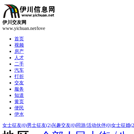
伊川交友网
www.yichuan.net/love
首页
视频
房产
人才
二手
汽车
打折
交友
服务
知道
黄页
便民
伊水
女士征友
(0)
男士征友
(2)
兴趣交友
(0)
同游/活动伙伴
(0)
女士征婚
(2