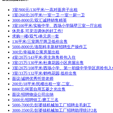
3室/900元/130平米/一高对面房子出租
1室/260元/20平米/一室一卫,一室一厨一卫
3000-8000元/双汇诚聘销售精英
3室100平米/实验中学、西场小学隔壁三室一厅出租
休息多,可灵活调休的好工作!
求购一楼(双气)单元房一套
136平米/三室两厅两卫低价出售
5000-8000元/洛阳科丰新材招聘生产操作工
300元/幸福泉公寓房屋出租
4室/20万/143平米/房主急售拎包入住
3室/25万/130平米/杜康花园小区房屋出售
3室/20万/108平米/西场小学、第一初级中学学区房拎包入
3室/33万/132平米/鹤鸣花园,低价出售
面议/诚聘优秀托管老师
200元/18平米/民楼出租一室,二室。
8800元/闲置自用五菱之光出售
面议/招聘物业公司出纳
5000元/招聘钳工/磨工三名
5000-7000元/彭婆镇机械加工厂招聘去毛刺工
3000-3500元/彭婆镇机械加工厂招聘助理统计2名