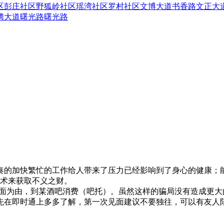
区
彭庄社区
野狐岭社区
瑶湾社区
罗村社区
文博大道
书香路
文正大
腾大道
曙光路
曙光路
奏的加快繁忙的工作给人带来了压力已经影响到了身心的健康；
术来获取不义之财。
见面为由，到某酒吧消费（吧托）。虽然这样的骗局没有造成更
先在即时通上多多了解，第一次见面建议不要独往，可以有友人