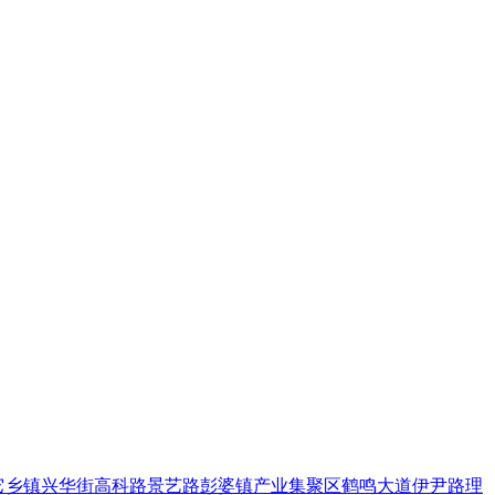
它乡镇
兴华街
高科路
景艺路
彭婆镇
产业集聚区
鹤鸣大道
伊尹路
理