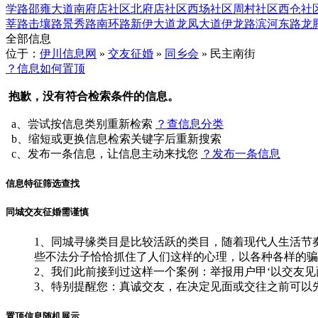
学路
邵雍大道
南府店社区
北府店社区
西场社区
周村社区
西仓社
莘路
击壤路
景秀路
南环路
新伊大道
龙凤大道
伊龙路
滨河东路
龙
全部信息
位于：
伊川信息网
»
交友征婚
»
同乡会
» 民主南街
？信息如何置顶
抱歉，没有符合检索条件的信息。
a、尝试按信息类别重新检索
？查信息分类
b、缩短或更换信息检索关键字后重新搜索
c、发布一条信息，让信息主动来找您
？发布一条信息
信息特征筛选查找
同城交友征婚需谨慎
1、同城寻缘类目是比较活跃的类目，随着现代人生活节
些不法分子恰恰抓住了人们这样的心理，以各种各样的骗
2、我们此前接到过这样一个案例：举报用户甲‘以交友
3、特别提醒您：真诚交友，在决定见面或交往之前可以
置顶信息随机展示