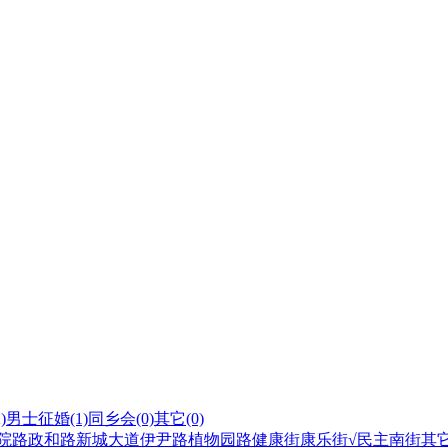
)
男士征婚
(1)
同乡会
(0)
其它
(0)
院路
政和路
新城大道
伊尹路
植物园路
健康街
康乐街
√民主南街
其