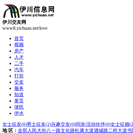
伊川交友网
www8.yichuan.net/love
首页
视频
房产
人才
二手
汽车
打折
交友
服务
知道
黄页
便民
伊水
女士征友
(0)
男士征友
(2)
兴趣交友
(0)
同游/活动伙伴
(0)
女士征婚
(2
地 区：
全部
人民大街
八一路
文化路
杜康大道
酒城路
二程大道
书