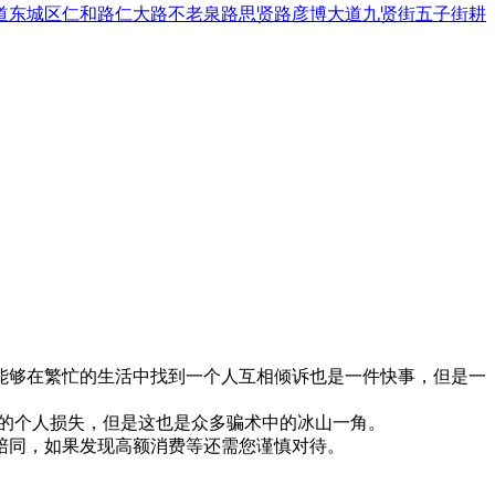
道
东城区
仁和路
仁大路
不老泉路
思贤路
彦博大道
九贤街
五子街
耕
能够在繁忙的生活中找到一个人互相倾诉也是一件快事，但是一
大的个人损失，但是这也是众多骗术中的冰山一角。
陪同，如果发现高额消费等还需您谨慎对待。