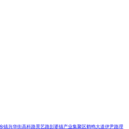
乡镇
兴华街
高科路
景艺路
彭婆镇
产业集聚区
鹤鸣大道
伊尹路
理