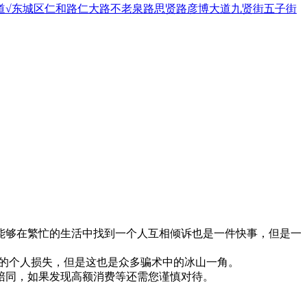
道
√东城区
仁和路
仁大路
不老泉路
思贤路
彦博大道
九贤街
五子街
能够在繁忙的生活中找到一个人互相倾诉也是一件快事，但是一
大的个人损失，但是这也是众多骗术中的冰山一角。
陪同，如果发现高额消费等还需您谨慎对待。