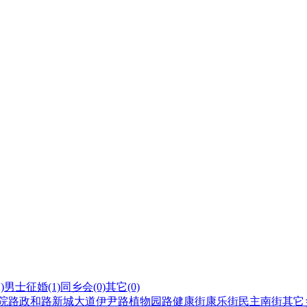
)
男士征婚
(1)
同乡会
(0)
其它
(0)
院路
政和路
新城大道
伊尹路
植物园路
健康街
康乐街
民主南街
其它