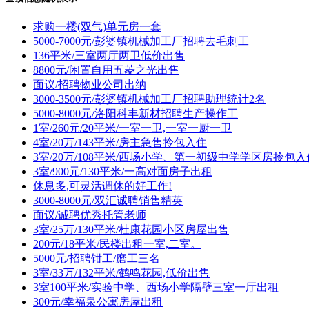
求购一楼(双气)单元房一套
5000-7000元/彭婆镇机械加工厂招聘去毛刺工
136平米/三室两厅两卫低价出售
8800元/闲置自用五菱之光出售
面议/招聘物业公司出纳
3000-3500元/彭婆镇机械加工厂招聘助理统计2名
5000-8000元/洛阳科丰新材招聘生产操作工
1室/260元/20平米/一室一卫,一室一厨一卫
4室/20万/143平米/房主急售拎包入住
3室/20万/108平米/西场小学、第一初级中学学区房拎包入
3室/900元/130平米/一高对面房子出租
休息多,可灵活调休的好工作!
3000-8000元/双汇诚聘销售精英
面议/诚聘优秀托管老师
3室/25万/130平米/杜康花园小区房屋出售
200元/18平米/民楼出租一室,二室。
5000元/招聘钳工/磨工三名
3室/33万/132平米/鹤鸣花园,低价出售
3室100平米/实验中学、西场小学隔壁三室一厅出租
300元/幸福泉公寓房屋出租