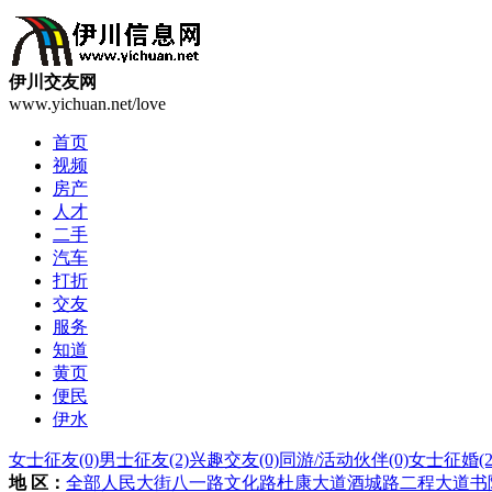
伊川交友网
www.yichuan.net/love
首页
视频
房产
人才
二手
汽车
打折
交友
服务
知道
黄页
便民
伊水
女士征友
(0)
男士征友
(2)
兴趣交友
(0)
同游/活动伙伴
(0)
女士征婚
(2
地 区：
全部
人民大街
八一路
文化路
杜康大道
酒城路
二程大道
书