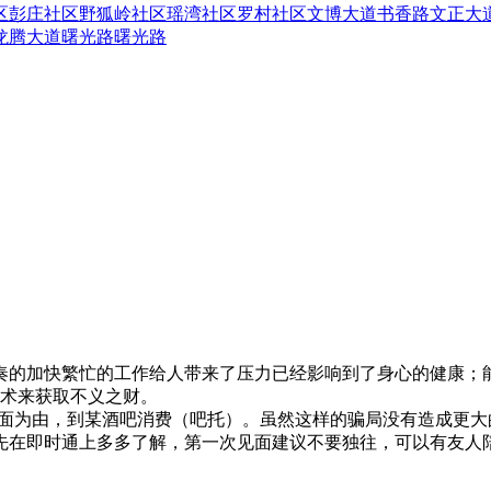
区
彭庄社区
野狐岭社区
瑶湾社区
罗村社区
文博大道
书香路
文正大
龙腾大道
曙光路
曙光路
奏的加快繁忙的工作给人带来了压力已经影响到了身心的健康；
术来获取不义之财。
见面为由，到某酒吧消费（吧托）。虽然这样的骗局没有造成更
先在即时通上多多了解，第一次见面建议不要独往，可以有友人