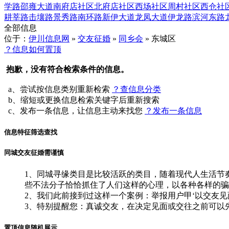
学路
邵雍大道
南府店社区
北府店社区
西场社区
周村社区
西仓社
耕莘路
击壤路
景秀路
南环路
新伊大道
龙凤大道
伊龙路
滨河东路
全部信息
位于：
伊川信息网
»
交友征婚
»
同乡会
» 东城区
？信息如何置顶
抱歉，没有符合检索条件的信息。
a、尝试按信息类别重新检索
？查信息分类
b、缩短或更换信息检索关键字后重新搜索
c、发布一条信息，让信息主动来找您
？发布一条信息
信息特征筛选查找
同城交友征婚需谨慎
1、同城寻缘类目是比较活跃的类目，随着现代人生活节
些不法分子恰恰抓住了人们这样的心理，以各种各样的骗
2、我们此前接到过这样一个案例：举报用户甲‘以交友
3、特别提醒您：真诚交友，在决定见面或交往之前可以
置顶信息随机展示