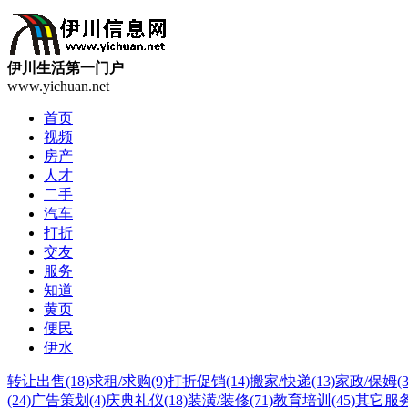
伊川生活第一门户
www.yichuan.net
首页
视频
房产
人才
二手
汽车
打折
交友
服务
知道
黄页
便民
伊水
转让出售
(18)
求租/求购
(9)
打折促销
(14)
搬家/快递
(13)
家政/保姆
(
(24)
广告策划
(4)
庆典礼仪
(18)
装潢/装修
(71)
教育培训
(45)
其它服