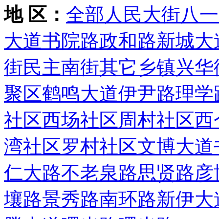
地 区：
全部
人民大街
八一
大道
书院路
政和路
新城大
街
民主南街
其它乡镇
兴华
聚区
鹤鸣大道
伊尹路
理学
社区
西场社区
周村社区
西
湾社区
罗村社区
文博大道
仁大路
不老泉路
思贤路
彦
壤路
景秀路
南环路
新伊大