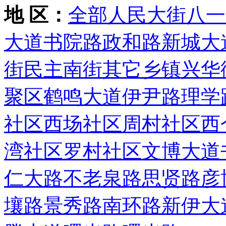
地 区：
全部
人民大街
八一
大道
书院路
政和路
新城大
街
民主南街
其它乡镇
兴华
聚区
鹤鸣大道
伊尹路
理学
社区
西场社区
周村社区
西
湾社区
罗村社区
文博大道
仁大路
不老泉路
思贤路
彦
壤路
景秀路
南环路
新伊大