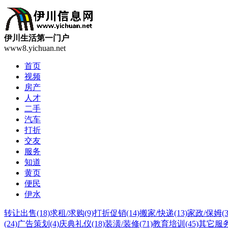
伊川生活第一门户
www8.yichuan.net
首页
视频
房产
人才
二手
汽车
打折
交友
服务
知道
黄页
便民
伊水
转让出售
(18)
求租/求购
(9)
打折促销
(14)
搬家/快递
(13)
家政/保姆
(
(24)
广告策划
(4)
庆典礼仪
(18)
装潢/装修
(71)
教育培训
(45)
其它服