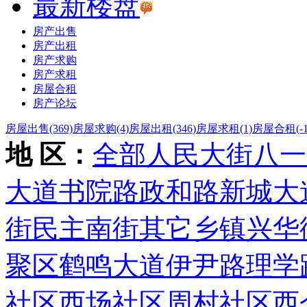
最新楼盘
房产出售
房产出租
房产求购
房产求租
房屋合租
房产论坛
房屋出售
(369)
房屋求购
(4)
房屋出租
(346)
房屋求租
(1)
房屋合租
(-
地 区：
全部
人民大街
八一
大道
书院路
政和路
新城大
街
民主南街
其它乡镇
兴华
聚区
鹤鸣大道
伊尹路
理学
社区
西场社区
周村社区
西