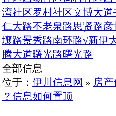
湾社区
罗村社区
文博大道
仁大路
不老泉路
思贤路
彦
壤路
景秀路
南环路
√新伊
腾大道
曙光路
曙光路
全部信息
位于：
伊川信息网
»
房产
？信息如何置顶