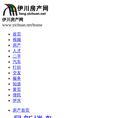
伊川房产网
www.yichuan.net/house
首页
视频
房产
人才
二手
汽车
打折
交友
服务
知道
黄页
便民
伊水
房产首页