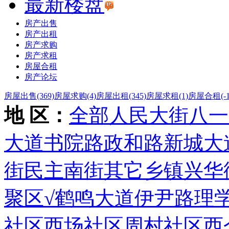
最新楼盘
房产出售
房产出租
房产求购
房产求租
房屋合租
房产论坛
房屋出售
(369)
房屋求购
(4)
房屋出租
(345)
房屋求租
(1)
房屋合租
(-
地 区：
全部
人民大街
八一
大道
书院路
政和路
新城大
街
民主南街
其它乡镇
兴华
聚区
√鹤鸣大道
伊尹路
理
社区
西场社区
周村社区
西