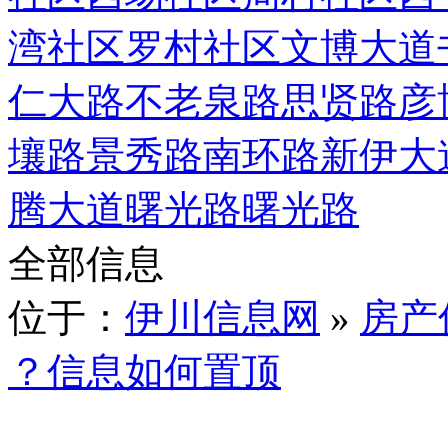
湾社区
罗村社区
文博大道
仁大路
不老泉路
思贤路
彦
壤路
景秀路
南环路
新伊大
腾大道
曙光路
曙光路
全部信息
位于：
伊川信息网
»
房产
？信息如何置顶