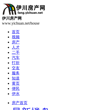
伊川房产网
www.yichuan.net/house
首页
视频
房产
人才
二手
汽车
打折
交友
服务
知道
黄页
便民
伊水
房产首页