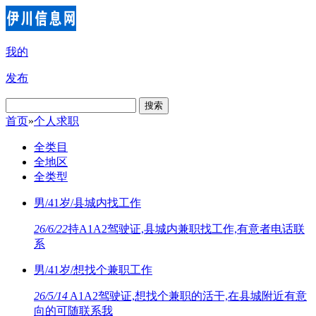
我的
发布
搜索
首页
»
个人求职
全类目
全地区
全类型
男/41岁/县城内找工作
26/6/22
持A1A2驾驶证,县城内兼职找工作,有意者电话联
系
男/41岁/想找个兼职工作
26/5/14
A1A2驾驶证,想找个兼职的活干,在县城附近有意
向的可随联系我