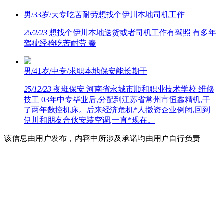
男/33岁/大专吃苦耐劳想找个伊川本地司机工作
26/2/23
想找个伊川本地送货或者司机工作有驾照 有多年
驾驶经验吃苦耐劳 秦
男/41岁/中专/求职本地保安能长期干
25/12/23
夜班保安 河南省永城市顺和职业技术学校 维修
技工 03年中专毕业后,分配到江苏省常州市恒鑫精机,干
了两年数控机床。后来经济危机*人撤资企业倒闭,回到
伊川和朋友合伙安装空调,一直*现在。
该信息由用户发布，内容中所涉及承诺均由用户自行负责