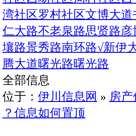
湾社区
罗村社区
文博大道
仁大路
不老泉路
思贤路
彦
壤路
景秀路
南环路
√新伊
腾大道
曙光路
曙光路
全部信息
位于：
伊川信息网
»
房产
？信息如何置顶