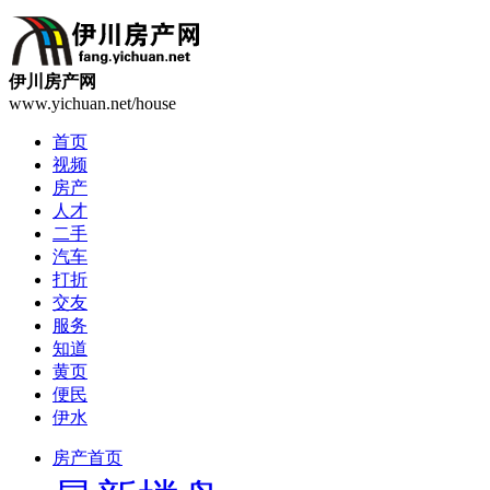
伊川房产网
www.yichuan.net/house
首页
视频
房产
人才
二手
汽车
打折
交友
服务
知道
黄页
便民
伊水
房产首页