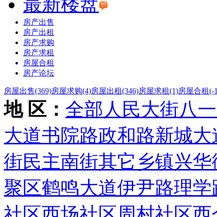
最新楼盘
房产出售
房产出租
房产求购
房产求租
房屋合租
房产论坛
房屋出售
(369)
房屋求购
(4)
房屋出租
(346)
房屋求租
(1)
房屋合租
(-
地 区：
全部
人民大街
八一
大道
书院路
政和路
新城大
街
民主南街
其它乡镇
兴华
聚区
鹤鸣大道
伊尹路
理学
社区
西场社区
周村社区
西