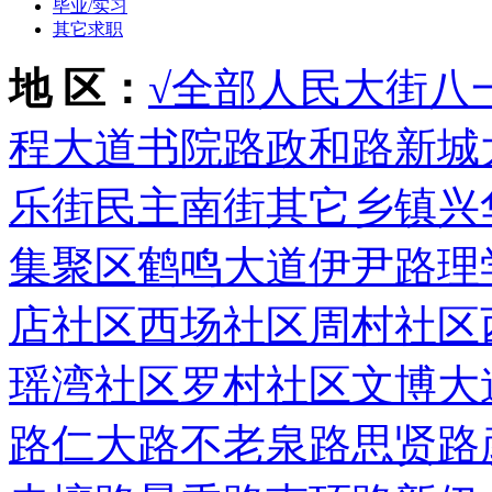
毕业/实习
其它求职
地 区：
√全部
人民大街
八
程大道
书院路
政和路
新城
乐街
民主南街
其它乡镇
兴
集聚区
鹤鸣大道
伊尹路
理
店社区
西场社区
周村社区
瑶湾社区
罗村社区
文博大
路
仁大路
不老泉路
思贤路