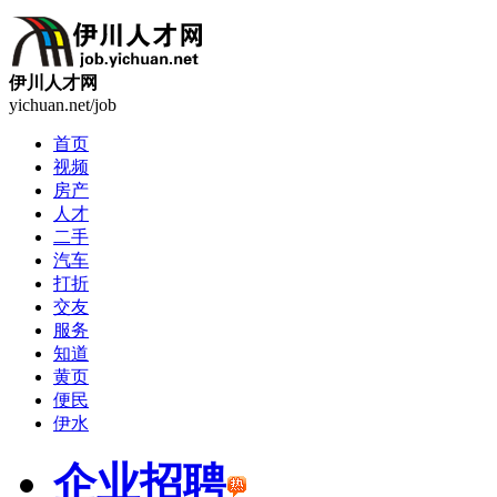
伊川人才网
yichuan.net/job
首页
视频
房产
人才
二手
汽车
打折
交友
服务
知道
黄页
便民
伊水
企业招聘