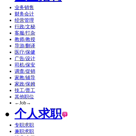
业务销售
财务会计
经营管理
行政/文秘
客服/打杂
教师/教授
导游/翻译
医疗/保健
广告/设计
司机/保安
调查/促销
家教/辅导
家政/保姆
技工/普工
其他职位
←Job→
个人求职
专职求职
兼职求职