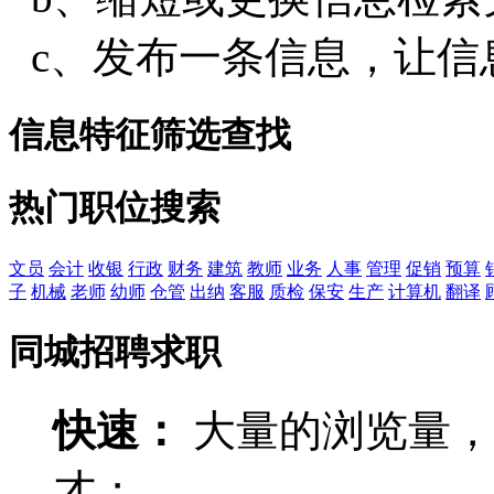
c、发布一条信息，让信
信息特征筛选查找
热门职位搜索
文员
会计
收银
行政
财务
建筑
教师
业务
人事
管理
促销
预算
子
机械
老师
幼师
仓管
出纳
客服
质检
保安
生产
计算机
翻译
同城招聘求职
快速：
大量的浏览量，
才；