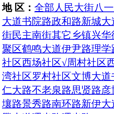
地 区：
全部
人民大街
八一
大道
书院路
政和路
新城大
街
民主南街
其它乡镇
兴华
聚区
鹤鸣大道
伊尹路
理学
社区
西场社区
√周村社区
湾社区
罗村社区
文博大道
仁大路
不老泉路
思贤路
彦
壤路
景秀路
南环路
新伊大