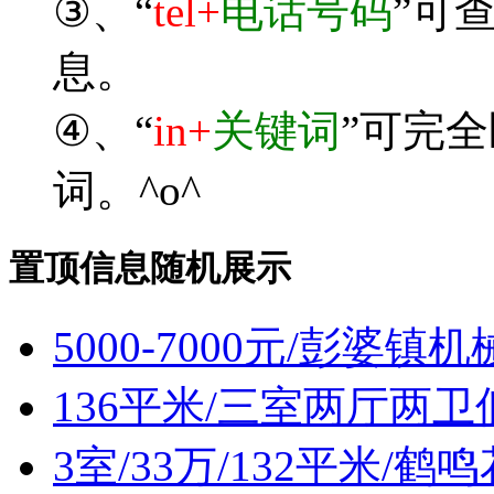
③、“
tel+
电话号码
”可
息。
④、“
in+
关键词
”可完
词。^o^
置顶信息随机展示
5000-7000元/彭婆
136平米/三室两厅两
3室/33万/132平米/