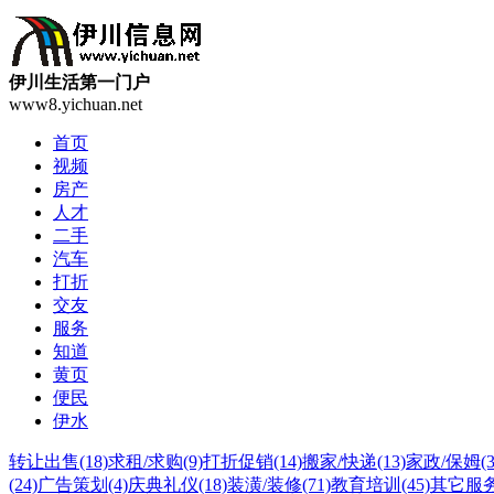
伊川生活第一门户
www8.yichuan.net
首页
视频
房产
人才
二手
汽车
打折
交友
服务
知道
黄页
便民
伊水
转让出售
(18)
求租/求购
(9)
打折促销
(14)
搬家/快递
(13)
家政/保姆
(
(24)
广告策划
(4)
庆典礼仪
(18)
装潢/装修
(71)
教育培训
(45)
其它服