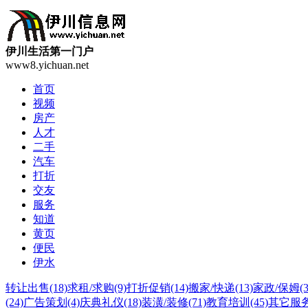
伊川生活第一门户
www8.yichuan.net
首页
视频
房产
人才
二手
汽车
打折
交友
服务
知道
黄页
便民
伊水
转让出售
(18)
求租/求购
(9)
打折促销
(14)
搬家/快递
(13)
家政/保姆
(
(24)
广告策划
(4)
庆典礼仪
(18)
装潢/装修
(71)
教育培训
(45)
其它服