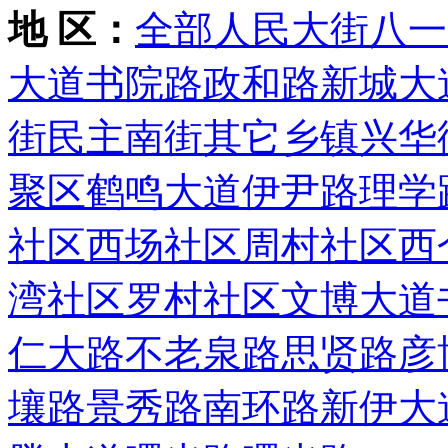
地 区：
全部
人民大街
八一
大道
书院路
政和路
新城大
街
民主南街
其它乡镇
兴华
聚区
鹤鸣大道
伊尹路
理学
社区
西场社区
周村社区
西
湾社区
罗村社区
文博大道
仁大路
不老泉路
思贤路
彦
壤路
景秀路
南环路
新伊大